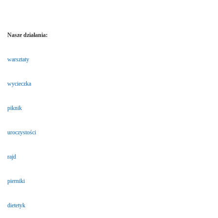
Nasze działania:
warsztaty
wycieczka
piknik
uroczystości
rajd
pierniki
dietetyk