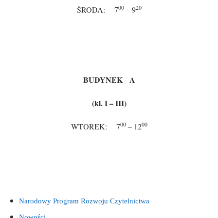
00
20
ŚRODA: 7
– 9
BUDYNEK A
(kl. I – III)
00
00
WTOREK: 7
– 12
Narodowy Program Rozwoju Czytelnictwa
Nowości