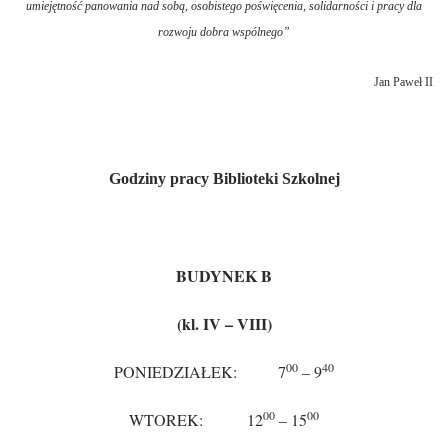
umiejętność panowania nad sobą, osobistego poświęcenia, solidarności i pracy dla
rozwoju dobra wspólnego”
Jan Paweł II
Godziny pracy Biblioteki Szkolnej
BUDYNEK B
(kl. IV – VIII)
00
40
PONIEDZIAŁEK: 7
– 9
00
00
WTOREK: 12
– 15