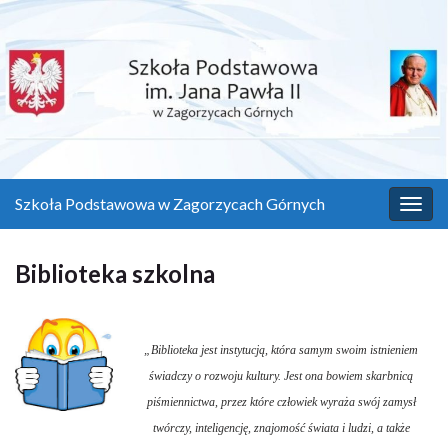
Szkoła Podstawowa w Zagorzycach Górnych
Prze
nawi
Biblioteka szkolna
„Biblioteka jest instytucją, która samym swoim istnieniem
świadczy o rozwoju kultury. Jest ona bowiem skarbnicą
piśmiennictwa, przez które człowiek wyraża swój zamysł
twórczy, inteligencję, znajomość świata i ludzi, a także