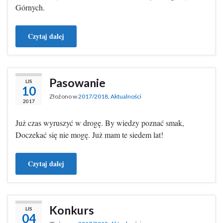
Górnych.
Czytaj dalej
Pasowanie
LIS
10
Złożono w
2017/2018
,
Aktualności
2017
Już czas wyruszyć w drogę. By wiedzy poznać smak,
Doczekać się nie mogę. Już mam te siedem lat!
Czytaj dalej
Konkurs
LIS
04