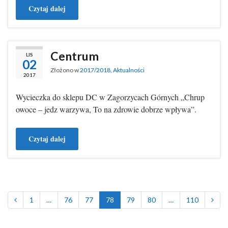
Czytaj dalej
Centrum
LIS
02
Złożono w
2017/2018
,
Aktualności
2017
Wycieczka do sklepu DC w Zagorzycach Górnych „Chrup
owoce – jedz warzywa, To na zdrowie dobrze wpływa”.
Czytaj dalej
1
…
76
77
78
79
80
…
110