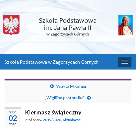
Szkoła Podstawowa w Zagorzycach Górnych
Przeł
Wizyta Mikołaja
„Wigilijna pastorałka”
Kiermasz świąteczny
STY
02
Złożono w
2019/2020
,
Aktualności
2020