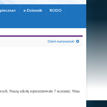
pieczna+
e-Dziennik
RODO
Dzień matematyki
wych. Naszą szkołę reprezentowało 7 uczennic: Nina