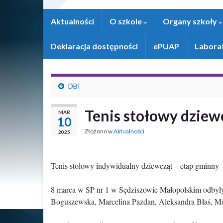
Aktualności
O szkole
Organy szkoły
Deklaracja dostępności
ePUAP
Laborat
DBI
Tenis stołowy dziew
MAR
10
Złożono w
Aktualności
2025
Tenis stołowy indywidualny dziewcząt – etap gminny
8 marca w SP nr 1 w Sędziszowie Małopolskim odbyły 
Boguszewska, Marcelina Pazdan, Aleksandra Błaś, M